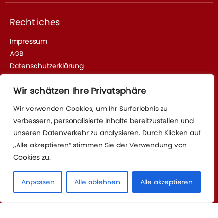
Rechtliches
Impressum
AGB
Datenschutzerklärung
Wir schätzen Ihre Privatsphäre
Adresse & Kontakt
Wir verwenden Cookies, um Ihr Surferlebnis zu
verbessern, personalisierte Inhalte bereitzustellen und
Sparrhärmlingweg 2, 70376 Stuttgart
unseren Datenverkehr zu analysieren. Durch Klicken auf
Tel: +4917622736115
„Alle akzeptieren“ stimmen Sie der Verwendung von
Cookies zu.
Mail
Anpassen
Alle ablehnen
Alle akzeptieren
© 2026 Praxis DEVITA für Paartherapie und Traumatherapie in
Stuttgart