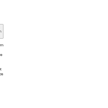
n
im
re
t
as