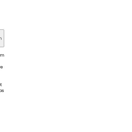
n
im
re
t
as