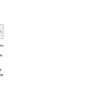
n
im
re
t
as