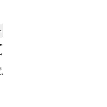
n
im
re
t
as