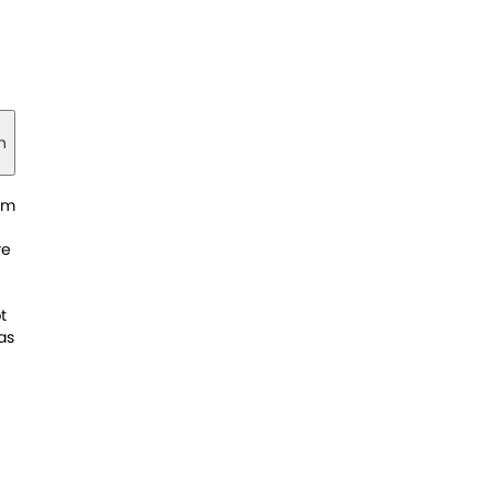
n
im
re
t
as